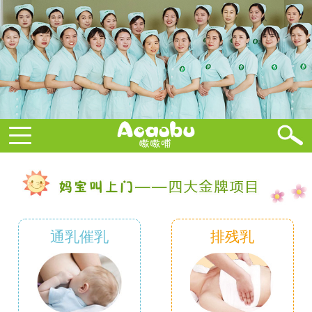
通乳催乳
排残乳