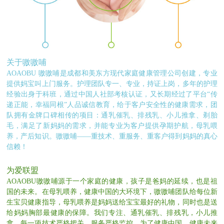
关于嗷嗷哺
AOAOBU 嗷嗷哺是成都和美东方现代家庭健康管理公司创建，专业
提供妈宝叫上门服务。护理团队专一、专业，持证上岗，多年的护理
经验出身于科班，通过中国人社部考核认证，又长期经过了平台“传
递正能，幸福同根”人品诚信教育，给于客户安全性的健康需求，团
队拥有金牌口碑相传的项目：通乳催乳、排残乳、小儿推拿、剃胎
毛，满足了新妈妈的需求，并能专业为客户提供孕期护航，母乳喂
养，产后知识。嗷嗷哺——重技术、重服务、重客户得到妈妈的真心
信赖！
为爱联盟
AOAOBU嗷嗷哺源于一个家庭的健康，孩子是爸妈的延续，也是祖
国的未来。在母乳喂养，健康中国的大环境下，嗷嗷哺团队给每位新
生宝贝健康指导，母乳喂养是妈妈送给宝宝最好的礼物，同时也是送
给妈妈胸部最健康的保障。我们专注、通乳催乳、排残乳，小儿推
拿，每一项技术严格把关，服务严格监控，为了健康中国，健康未来